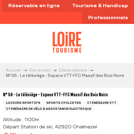
Aller
Réservable en ligne
Tourisme & Handicap
au
contenu
Professionnels
principal
Accueil
Vos envies
Idées séjours
N° 56 - Le télésiège - Espace VTT-FFC Massif des Bois Noirs
N° 56 - Le télésiège - Espace VTT-FFC Massif des Bois Noirs
LOISIRS SPORTIFS
SPORTS CYCLISTES
ITINÉRAIRE VTT
ITINÉRAIRE DE VÉLO À ASSISTANCE ELECTRIQUE
Altitude : 1100m
Départ Station de ski, 42920 Chalmazel