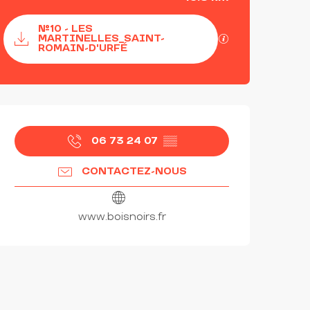
Documentation
N°10 - LES
SECTIONS.TOU
MARTINELLES_SAINT-
ROMAIN-D'URFÉ
OUVERTURE ET COORDON
06 73 24 07
▒▒
CONTACTEZ-NOUS
www.boisnoirs.fr