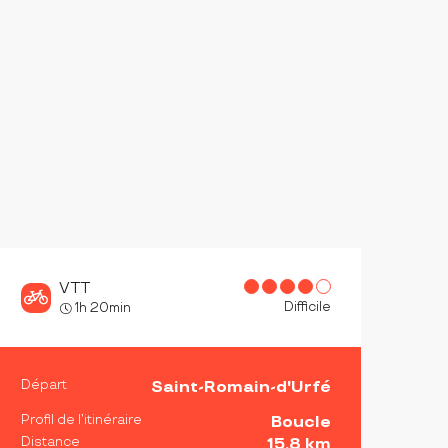
VTT
Difficile
1h 20min
INFORMATIONS PRATIQ
Départ
Saint-Romain-d'Urfé
Profil de l’itinéraire
Boucle
Distance
15.8 km