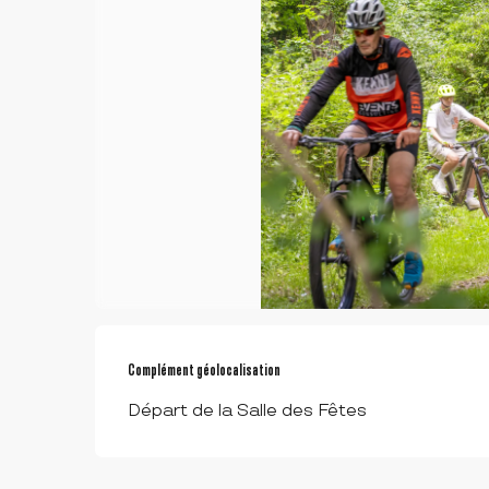
Complément géolocalisation
Complément géolocalisation
Départ de la Salle des Fêtes