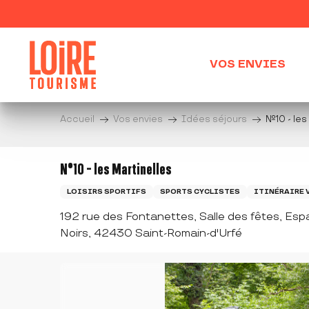
Aller
au
contenu
principal
VOS ENVIES
Accueil
Vos envies
Idées séjours
N°10 - les
N°10 - les Martinelles
LOISIRS SPORTIFS
SPORTS CYCLISTES
ITINÉRAIRE 
192 rue des Fontanettes, Salle des fêtes, Es
Noirs, 42430 Saint-Romain-d'Urfé