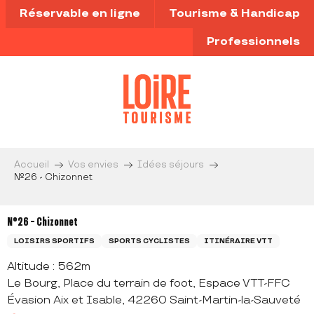
Aller
Réservable en ligne
Tourisme & Handicap
au
contenu
Professionnels
principal
Accueil
Vos envies
Idées séjours
N°26 - Chizonnet
N°26 - Chizonnet
LOISIRS SPORTIFS
SPORTS CYCLISTES
ITINÉRAIRE VTT
Altitude : 562m
Le Bourg, Place du terrain de foot, Espace VTT-FFC
Évasion Aix et Isable, 42260 Saint-Martin-la-Sauveté