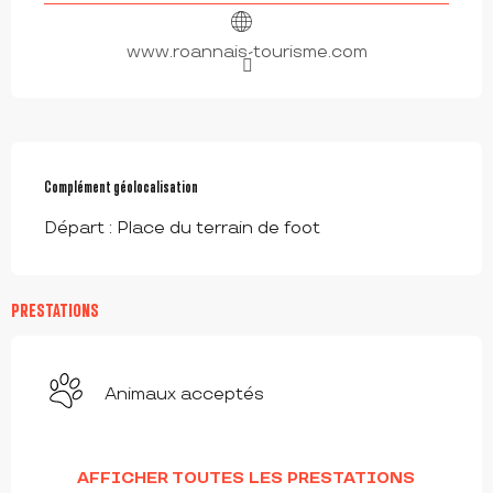
www.roannais-tourisme.com
Complément géolocalisation
Complément géolocalisation
Départ : Place du terrain de foot
PRESTATIONS
Animaux acceptés
AFFICHER TOUTES LES PRESTATIONS