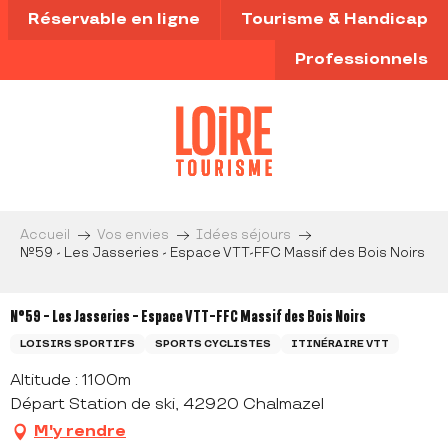
Aller
Réservable en ligne
Tourisme & Handicap
au
contenu
Professionnels
principal
Accueil
Vos envies
Idées séjours
N°59 - Les Jasseries - Espace VTT-FFC Massif des Bois Noirs
N°59 - Les Jasseries - Espace VTT-FFC Massif des Bois Noirs
LOISIRS SPORTIFS
SPORTS CYCLISTES
ITINÉRAIRE VTT
Altitude : 1100m
Départ Station de ski, 42920 Chalmazel
M'y rendre