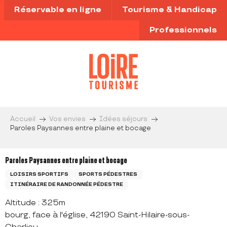
Aller
Réservable en ligne
Tourisme & Handicap
au
contenu
Professionnels
principal
Accueil
Vos envies
Idées séjours
Paroles Paysannes entre plaine et bocage
Paroles Paysannes entre plaine et bocage
LOISIRS SPORTIFS
SPORTS PÉDESTRES
ITINÉRAIRE DE RANDONNÉE PÉDESTRE
Altitude : 325m
bourg, face à l'église, 42190 Saint-Hilaire-sous-