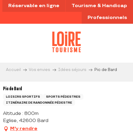
Aller
Réservable en ligne
Tourisme & Handicap
au
contenu
Professionnels
principal
Accueil
Vos envies
Idées séjours
Pic de Bard
Pic de Bard
LOISIRS SPORTIFS
SPORTS PÉDESTRES
ITINÉRAIRE DE RANDONNÉE PÉDESTRE
Altitude : 800m
Eglise, 42600 Bard
M'y rendre