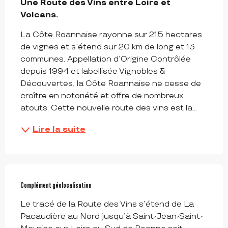
Une Route des Vins entre Loire et 
Volcans.
La Côte Roannaise rayonne sur 215 hectares 
de vignes et s’étend sur 20 km de long et 13 
communes. Appellation d’Origine Contrôlée 
depuis 1994 et labellisée Vignobles & 
Découvertes, la Côte Roannaise ne cesse de 
croître en notoriété et offre de nombreux 
atouts. Cette nouvelle route des vins est la...
Lire la suite
Complément géolocalisation
Complément géolocalisation
Le tracé de la Route des Vins s’étend de La 
Pacaudière au Nord jusqu’à Saint-Jean-Saint-