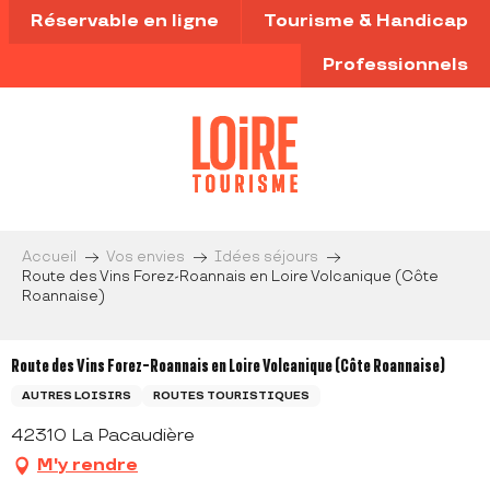
Aller
Réservable en ligne
Tourisme & Handicap
au
contenu
Professionnels
principal
Accueil
Vos envies
Idées séjours
Route des Vins Forez-Roannais en Loire Volcanique (Côte
Roannaise)
Route des Vins Forez-Roannais en Loire Volcanique (Côte Roannaise)
AUTRES LOISIRS
ROUTES TOURISTIQUES
42310 La Pacaudière
M'y rendre