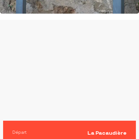
INFORMATIONS PRATIQUES
Départ
La Pacaudière