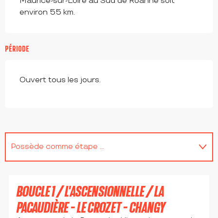
Maurice-sur-Loire au Sud de Roanne soit 
environ 55 km.
PÉRIODE
Ouvert tous les jours.
Possède comme étape ...
Se trouve sur le parcours de...
BOUCLE 1 / L'ASCENSIONNELLE / LA
En lien avec
PACAUDIÈRE - LE CROZET - CHANGY