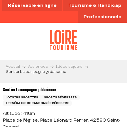
Aller
Réservable en ligne
Tourisme & Handicap
au
contenu
Professionnels
principal
Accueil
Vos envies
Idées séjours
Sentier La campagne gildarienne
Sentier La campagne gildarienne
LOISIRS SPORTIFS
SPORTS PÉDESTRES
ITINÉRAIRE DE RANDONNÉE PÉDESTRE
Altitude : 418m
Place de l'église, Place Léonard Perrier, 42590 Saint-