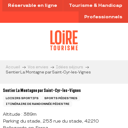
Aller
Réservable en ligne
Tourisme & Handicap
au
contenu
Professionnels
principal
Accueil
Vos envies
Idées séjours
Sentier La Montagne par Saint-Cyr-les-Vignes
Sentier La Montagne par Saint-Cyr-les-Vignes
LOISIRS SPORTIFS
SPORTS PÉDESTRES
ITINÉRAIRE DE RANDONNÉE PÉDESTRE
Altitude : 389m
Parking du stade, 253 rue du stade, 42210