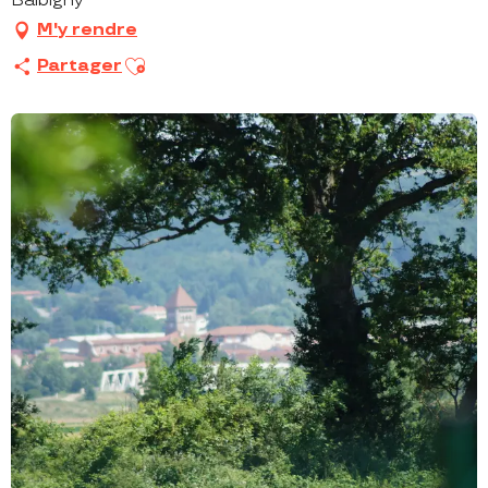
Balbigny
M'y rendre
Ajouter aux favoris
Partager