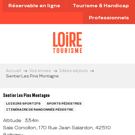
Aller
Réservable en ligne
Tourisme & Handicap
au
contenu
Professionnels
principal
Accueil
Vos envies
Idées séjours
Sentier Les Pins Montagne
Sentier Les Pins Montagne
LOISIRS SPORTIFS
SPORTS PÉDESTRES
ITINÉRAIRE DE RANDONNÉE PÉDESTRE
Altitude : 334m
Sale Concillon, 170 Rue Jean Salardon, 42510