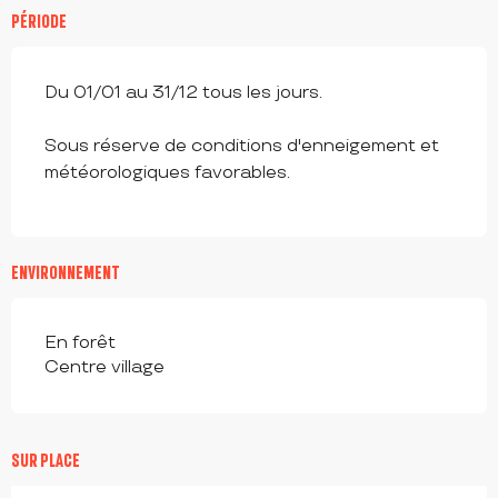
PÉRIODE
Du 01/01 au 31/12 tous les jours.
Sous réserve de conditions d'enneigement et
météorologiques favorables.
ENVIRONNEMENT
En forêt
Centre village
à partir de
17,5
€
SUR PLACE