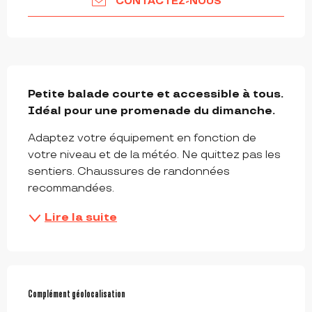
CONTACTEZ-NOUS
DESCRIPTION
Petite balade courte et accessible à tous. 
Idéal pour une promenade du dimanche.
Adaptez votre équipement en fonction de 
votre niveau et de la météo. Ne quittez pas les 
sentiers. Chaussures de randonnées 
recommandées.
Lire la suite
Complément géolocalisation
Complément géolocalisation