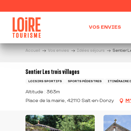
Aller
au
contenu
principal
VOS ENVIES
Accueil
Vos envies
Idées séjours
Sentier Le
Sentier Les trois villages
LOISIRS SPORTIFS
SPORTS PÉDESTRES
ITINÉRAIRE 
Altitude : 363m
Place de la mairie, 42110 Salt-en-Donzy
M'