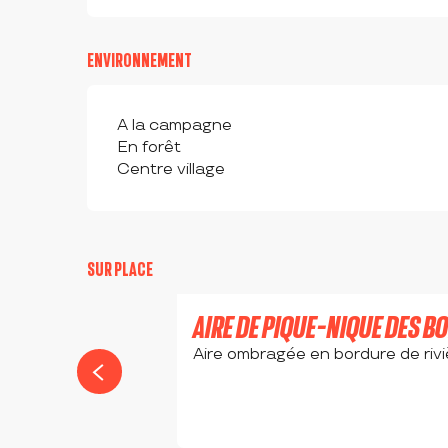
ENVIRONNEMENT
A la campagne
En forêt
Centre village
SUR PLACE
AIRE DE PIQUE-NIQUE DES BO
Aire ombragée en bordure de riviè
SALT-EN-DONZY