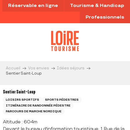
Aller
Réservable en ligne
Tourisme & Handicap
au
contenu
Professionnels
principal
Accueil
Vos envies
Idées séjours
Sentier Saint-Loup
Sentier Saint-Loup
LOISIRS SPORTIFS
SPORTS PÉDESTRES
ITINÉRAIRE DE RANDONNÉE PÉDESTRE
PARCOURS DE MARCHE NORDIQUE
Altitude : 604m
Devant le bureau d'information touristique, 1 Rue de la