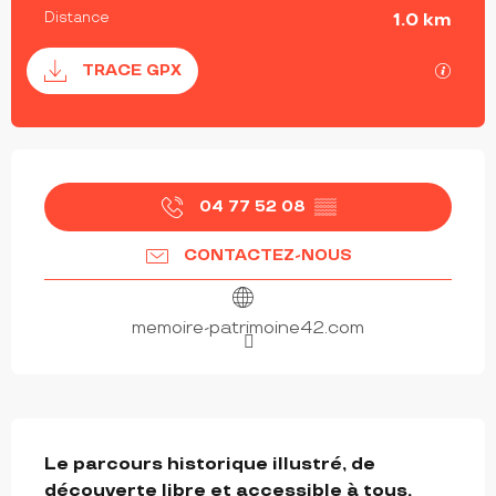
Distance
1.0 km
Documentation
SECT
TRACE GPX
OUVERTURE ET COORDONNÉES
04 77 52 08
▒▒
CONTACTEZ-NOUS
memoire-patrimoine42.com
DESCRIPTION
Le parcours historique illustré, de 
découverte libre et accessible à tous, 