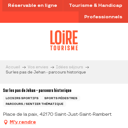
Aller
Réservable en ligne
Tourisme & Handicap
au
contenu
Professionnels
principal
Accueil
Vos envies
Idées séjours
Sur les pas de Jehan - parcours historique
Sur les pas de Jehan - parcours historique
LOISIRS SPORTIFS
SPORTS PÉDESTRES
PARCOURS / SENTIER THÉMATIQUE
Place de la paix, 42170 Saint-Just-Saint-Rambert
M'y rendre