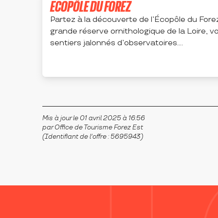
ECOPÔLE DU FOREZ
Partez à la découverte de l’Écopôle du Forez
grande réserve ornithologique de la Loire, vo
sentiers jalonnés d’observatoires....
CHAMBÉON
Mis à jour le 01 avril 2025 à 16:56
par Office de Tourisme Forez Est
(Identifiant de l'offre :
5695943
)