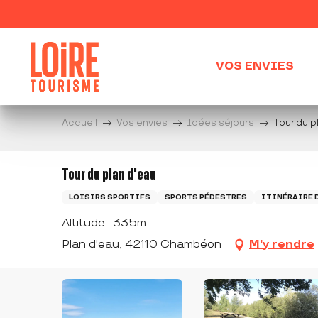
Aller
au
contenu
principal
VOS ENVIES
Accueil
Vos envies
Idées séjours
Tour du p
Tour du plan d'eau
LOISIRS SPORTIFS
SPORTS PÉDESTRES
ITINÉRAIRE 
Altitude : 335m
Plan d'eau, 42110 Chambéon
M'y rendre