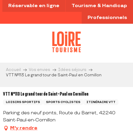
Aller
Réservable en ligne
Tourisme & Handicap
au
contenu
Professionnels
principal
Accueil
Vos envies
Idées séjours
VTT N°113 Le grand tour de Saint-Paul en Cornillon
VTT N°113 Le grand tour de Saint-Paul en Cornillon
LOISIRS SPORTIFS
SPORTS CYCLISTES
ITINÉRAIRE VTT
Parking des neuf ponts, Route du Barret, 42240
Saint-Paul-en-Cornillon
M'y rendre