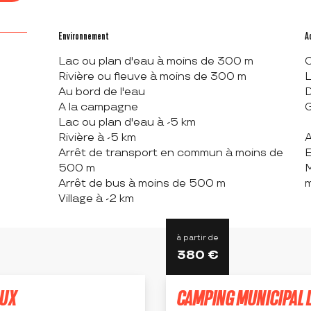
Environnement
Environnement
A
A
Lac ou plan d'eau à moins de 300 m
C
Rivière ou fleuve à moins de 300 m
L
Au bord de l'eau
D
A la campagne
G
Lac ou plan d'eau à -5 km
Rivière à -5 km
A
Arrêt de transport en commun à moins de
E
500 m
M
Arrêt de bus à moins de 500 m
m
Village à -2 km
à partir de
380
€
AUX
CAMPING MUNICIPAL L