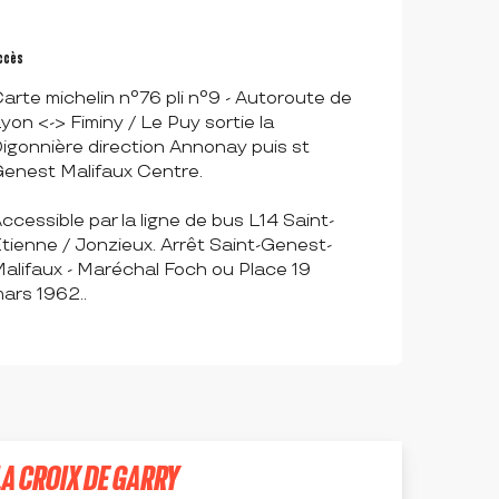
ccès
ccès
arte michelin n°76 pli n°9 - Autoroute de
yon <-> Fiminy / Le Puy sortie la
igonnière direction Annonay puis st
enest Malifaux Centre.
ccessible par la ligne de bus L14 Saint-
tienne / Jonzieux. Arrêt Saint-Genest-
alifaux - Maréchal Foch ou Place 19
ars 1962..
A CROIX DE GARRY