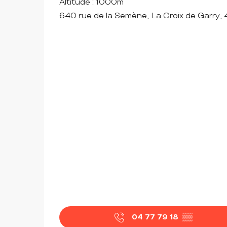
Altitude : 1000m
640 rue de la Semène, La Croix de Garry,
04 77 79 18
▒▒