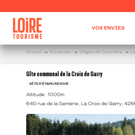
Aller
au
contenu
principal
VOS ENVIES
Accueil
Vos envies
Villages de Caractère
L
Gîte communal de la Croix de Garry
GÎTE D'ÉTAPE/SÉJOUR
Altitude : 1000m
640 rue de la Semène, La Croix de Garry, 42