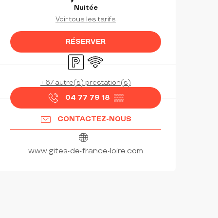
Nuitée
Voir tous les tarifs
RÉSERVER
Parking
WiFi
+ 67 autre(s) prestation(s)
04 77 79 18
▒▒
CONTACTEZ-NOUS
www.gites-de-france-loire.com