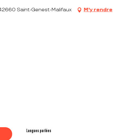
 42660 Saint-Genest-Malifaux
M'y rendre
Langues parlées
Langues parlées