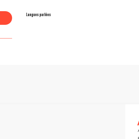
Langues parlées
Langues parlées