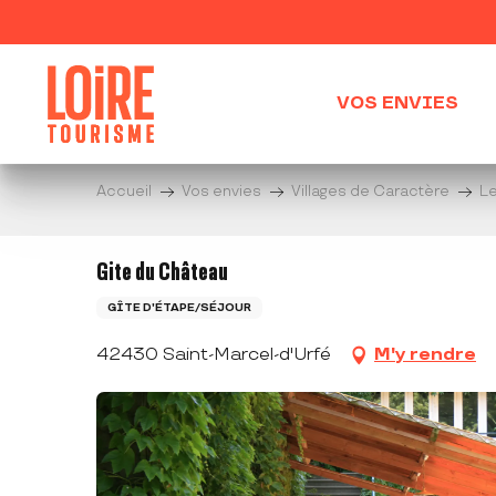
Aller
au
contenu
principal
VOS ENVIES
Accueil
Vos envies
Villages de Caractère
L
Gite du Château
GÎTE D'ÉTAPE/SÉJOUR
42430 Saint-Marcel-d'Urfé
M'y rendre