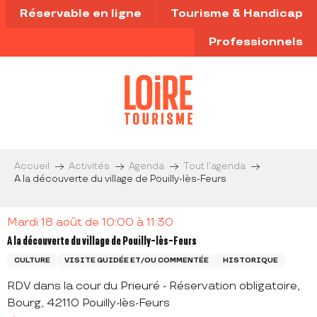
Aller
Réservable en ligne
Tourisme & Handicap
au
contenu
Professionnels
principal
Accueil
Activités
Agenda
Tout l’agenda
A la découverte du village de Pouilly-lès-Feurs
Mardi 18 août de 10:00 à 11:30
A la découverte du village de Pouilly-lès-Feurs
CULTURE
VISITE GUIDÉE ET/OU COMMENTÉE
HISTORIQUE
RDV dans la cour du Prieuré - Réservation obligatoire,
Bourg, 42110 Pouilly-lès-Feurs