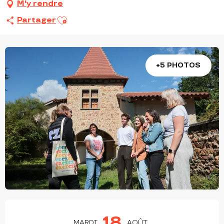
M'y rendre
Ajouter aux favoris
Partager
+5 PHOTOS
OUVERTURE ET COORDONNÉES
18
MARDI
AOÛT