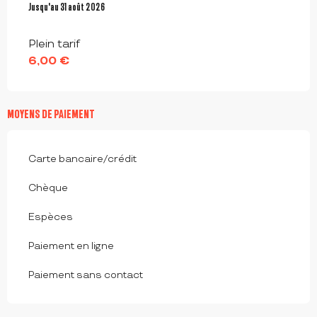
Du
Jusqu'au
1 juillet 2026
31 août 2026
au
31 août 2026
Plein tarif
6,00 €
MOYENS DE PAIEMENT
Carte bancaire/crédit
Chèque
Espèces
Paiement en ligne
Paiement sans contact