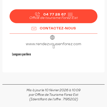
04 77 28 67
▒▒
Office de tourisme Forez-Est
CONTACTEZ-NOUS
www.rendezvousenforez.com
Langues parlées
Langues parlées
Mis à jour le 10 février 2026 à 10:09
par Office de Tourisme Forez Est
(Identifiant de l'offre :
7195202
)