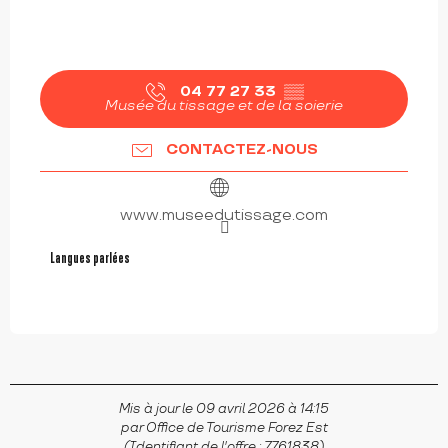
04 77 27 33
▒▒
Musée du tissage et de la soierie
CONTACTEZ-NOUS
www.museedutissage.com
Langues parlées
Langues parlées
Mis à jour le 09 avril 2026 à 14:15
par Office de Tourisme Forez Est
(Identifiant de l'offre :
7761838
)