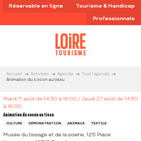
Aller
Réservable en ligne
Tourisme & Handicap
au
contenu
Professionnels
principal
Accueil
Activités
Agenda
Tout l’agenda
Animation du cocon au tissu
Mardi 11 août de 14:30 à 16:00 / Jeudi 27 août de 14:30
à 16:00
Animation du cocon au tissu
CULTURE
DÉMONSTRATION
ANIMAUX
TEXTILE
Musée du tissage et de la soierie, 125 Place