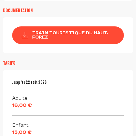
DOCUMENTATION
TRAIN TOURISTIQUE DU HAUT-
FOREZ
TARIFS
Du
Jusqu'au
25 juillet 2026
22 août 2026
au
22 août 2026
Adulte
16,00 €
Enfant
13,00 €