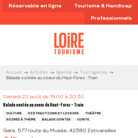
Aller
Réservable en ligne
Tourisme & Handicap
au
contenu
Professionnels
principal
Accueil
Activités
Agenda
Tout l’agenda
Balade contée au coeur du Haut-Forez - Train
Samedi 22 août de 18:00 à 20:30
Balade contée au coeur du Haut-Forez - Train
CULTURE
DISTRACTIONS ET LOISIRS
THÉÂTRE
SOIRÉE À THÈME
BALADE CONTÉE
CONTE
Gare, 577 route du Musée, 42380 Estivareilles