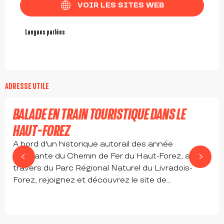
VOIR LES SITES WEB
Langues parlées
Langues parlées
à partir de
8
€
ADRESSE UTILE
Réservable
BALADE EN TRAIN TOURISTIQUE DANS LE
HAUT-FOREZ
A bord d'un historique autorail des année
cinquante du Chemin de Fer du Haut-Forez, au
travers du Parc Régional Naturel du Livradois-
Forez, rejoignez et découvrez le site de...
ESTIVAREILLES