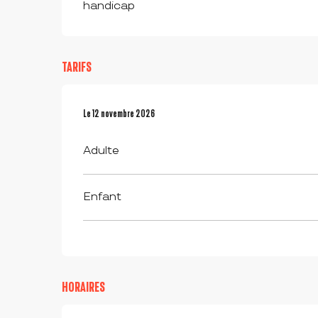
handicap
TARIFS
Le
Le
12 novembre 2026
12 novembre 2026
Adulte
Enfant
HORAIRES