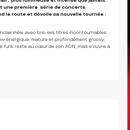
ir,  plus lumineuse et intense que jamais. 
 une première  série de concerts 
 la route et dévoile sa nouvelle tournée :  
nclair mêle avec brio ses titres incontournables 
ow énergique, mature et profondément groovy, 
 Le funk reste au cœur de son ADN, mais s’ouvre à 