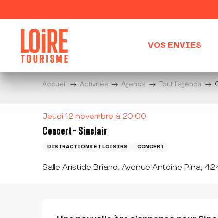
Aller
au
contenu
principal
VOS ENVIES
Accueil
Activités
Agenda
Tout l’agenda
C
Jeudi 12 novembre à 20:00
Concert - Sinclair
DISTRACTIONS ET LOISIRS
CONCERT
Salle Aristide Briand, Avenue Antoine Pina, 
DESCRIPTION