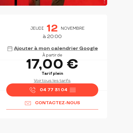
OUVERTURE ET COORDON
12
JEUDI
NOVEMBRE
à 20:00
Ajouter à mon calendrier Google
À partir de
17,00 €
Tarif plein
Voir tous les tarifs
04 77 31 04
▒▒
CONTACTEZ-NOUS