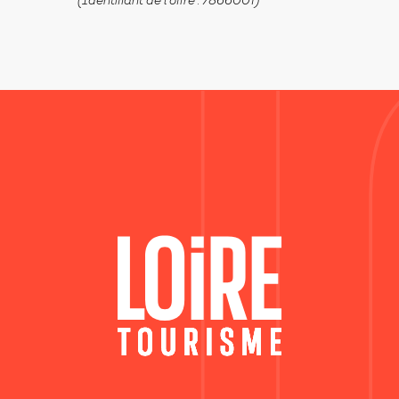
(Identifiant de l'offre :
7866001
)