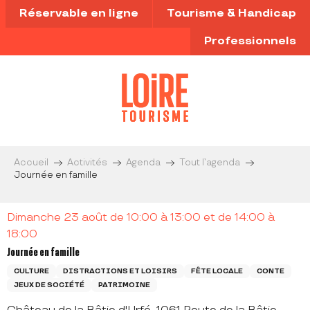
Aller
Réservable en ligne
Tourisme & Handicap
au
contenu
Professionnels
principal
Accueil
Activités
Agenda
Tout l’agenda
Journée en famille
Dimanche 23 août de 10:00 à 13:00 et de 14:00 à
18:00
Journée en famille
CULTURE
DISTRACTIONS ET LOISIRS
FÊTE LOCALE
CONTE
JEUX DE SOCIÉTÉ
PATRIMOINE