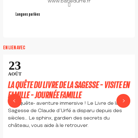
www.batiedurfe.fr
Langues parlées
Langues parlées
Gratuit
EN LIEN AVEC
Réservable
23
AOÛT
LA QUÊTE DU LIVRE DE LA SAGESSE - VISITE EN
FAMILLE - JOURNÉE FAMILLE
Une quête- aventure immersive ! Le Livre de la
Sagesse de Claude d’Urfé a disparu depuis des
siècles… Le sphinx, gardien des secrets du
château, vous aide à le retrouver.
SAINT-ÉTIENNE-LE-MOLARD