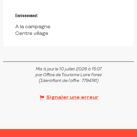
Environnement
Environnement
A la campagne
Centre village
Mis à jour le 10 juillet 2026 à 15:07
par Office de Tourisme Loire Forez
(Identifiant de l'offre :
7794741
)
Signaler une erreur