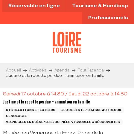
Aller
Réservable en ligne
Tourisme & Handicap
au
contenu
Professionnels
principal
Accueil
Activités
Agenda
Tout l’agenda
Justine et la recette perdue – animation en famille
Samedi 17 octobre à 14:30 / Jeudi 22 octobre à 14:30
Justine et la recette perdue – animation en famille
DISTRACTIONS ET LOISIRS
JEU DE PISTE / CHASSE AU TRÉSOR
OENOLOGIE
VIGNOBLES EN SCÈNE ! LES JOURNÉES VIGNOBLES & DÉCOUVERTES
Musée des Vignerons du Forez, Place de la