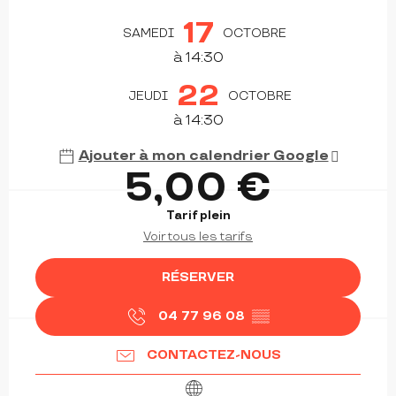
OUVERTURE ET COORDONNÉES
17
SAMEDI
OCTOBRE
à 14:30
22
JEUDI
OCTOBRE
à 14:30
Ajouter à mon calendrier Google
5,00 €
Tarif plein
Voir tous les tarifs
RÉSERVER
04 77 96 08
▒▒
CONTACTEZ-NOUS