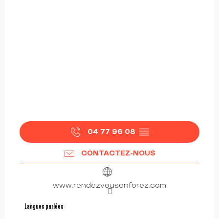
04 77 96 08
▒▒
CONTACTEZ-NOUS
www.rendezvousenforez.com
Langues parlées
Langues parlées