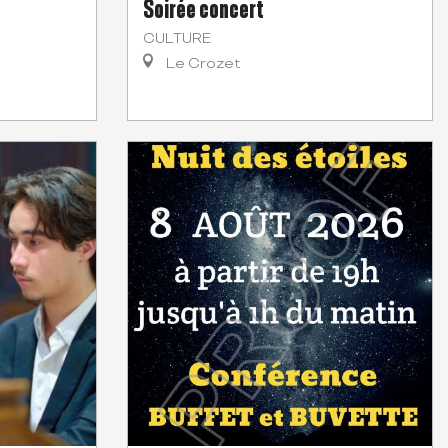
Soirée concert
CULTURE
Le Crozet