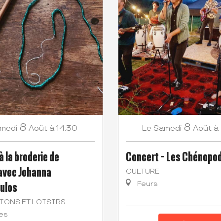
8
8
medi
Août
à 14:30
Samedi
Août
à
Le
 à la broderie de
Concert - Les Chénopo
 avec Johanna
CULTURE
ulos
Feurs
IONS ET LOISIRS
es