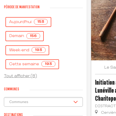
PÉRIODE DE MANIFESTATION
Aujourd'hui
153
Demain
156
Week-end
193
Cette semaine
193
Sa
Le
Tout afficher (8)
Initiation
Lunéville
COMMUNES
Charitopo
DISTRACT
Cervièr
DESTINATIONS