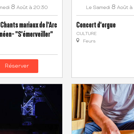
8
8
medi
Août
à 20:30
Samedi
Août
à
Le
 Chants mariaux de l'Arc
Concert d'orgue
néen- "S'émerveiller"
CULTURE
Feurs
Réserver