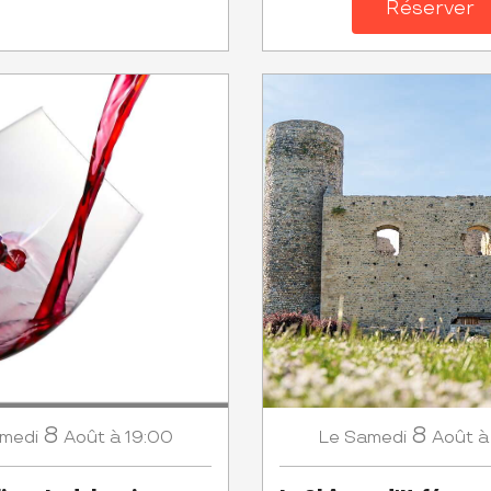
Réserver
8
8
medi
Août
à 19:00
Samedi
Août
à
Le