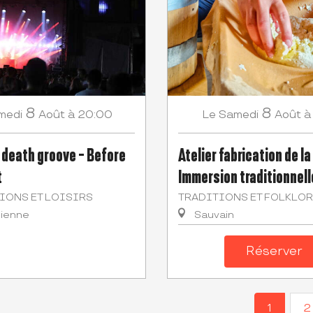
8
8
medi
Août
à 20:00
Samedi
Août
à
Le
l death groove - Before
Atelier fabrication de l
t
Immersion traditionnell
IONS ET LOISIRS
TRADITIONS ET FOLKLOR
tienne
Sauvain
Réserver
1
2