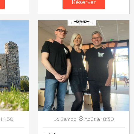
Réserver
8
 14:30
Samedi
Août
à 18:30
Le