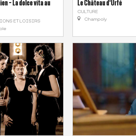
ien - La dolce vita au
Le Château d'Urfé
CULTURE
Champoly
IONS ET LOISIRS
ble