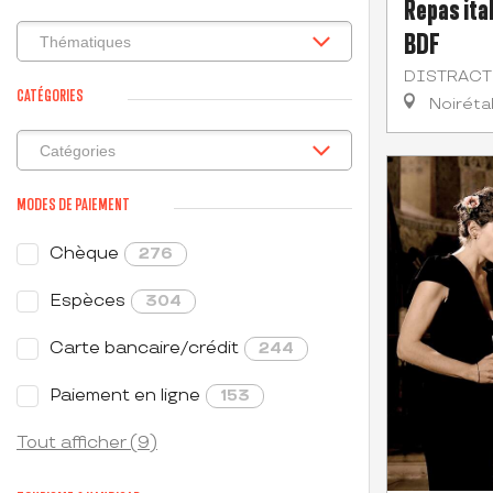
Repas ital
BDF
DISTRACT
CATÉGORIES
Noiréta
MODES DE PAIEMENT
Chèque
276
Espèces
304
Carte bancaire/crédit
244
Paiement en ligne
153
Tout afficher (9)