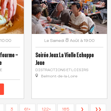
8
 10:00
Samedi
Août
à 19:00
Le
a fourme –
Soirée Jeux La Vielle Echoppe
e
Joue
E
DISTRACTIONS ET LOISIRS
Belmont-de-la-Loire
3
61+
122+
185
❯
❯❯