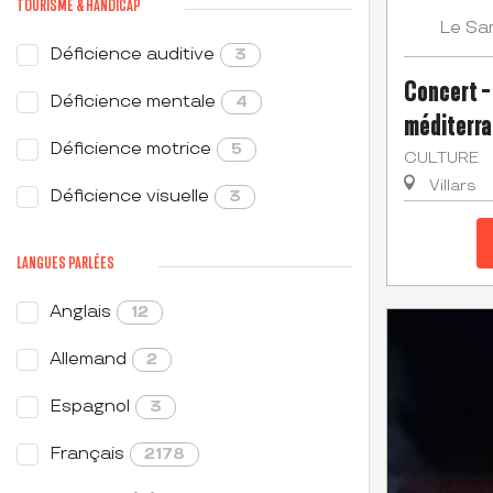
TOURISME & HANDICAP
Sa
Le
Déficience auditive
3
Concert -
Déficience mentale
4
méditerra
Déficience motrice
5
CULTURE
Villars
Déficience visuelle
3
LANGUES PARLÉES
Anglais
12
Allemand
2
Espagnol
3
Français
2178