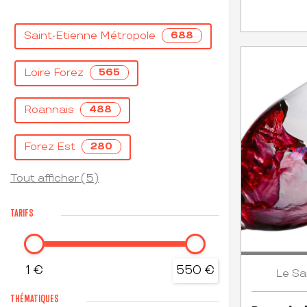
Saint-Etienne Métropole
688
Loire Forez
565
Roannais
488
Forez Est
280
Tout afficher (5)
TARIFS
1 €
550 €
Sa
Le
THÉMATIQUES