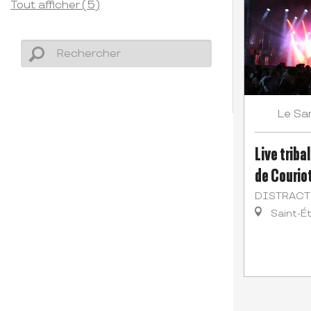
Tout afficher (5)
Sa
Le
Live triba
de Courio
DISTRACT
Saint-É