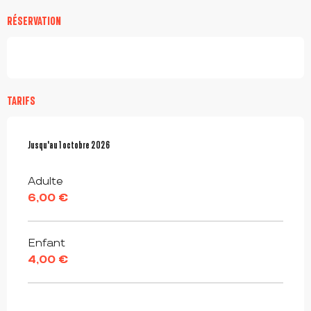
RÉSERVATION
TARIFS
Du
Jusqu'au
20 avril 2026
1 octobre 2026
au
1 octobre 2026
Adulte
6,00 €
Enfant
4,00 €