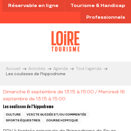
Aller
Réservable en ligne
Tourisme & Handicap
au
contenu
Professionnels
principal
Accueil
Activités
Agenda
Tout l’agenda
Les coulisses de l'hippodrome
Dimanche 6 septembre de 13:15 à 15:00 / Mercredi 16
septembre de 13:15 à 15:00
Les coulisses de l'hippodrome
CULTURE
VISITE GUIDÉE ET/OU COMMENTÉE
SPORTS ÉQUESTRES
COURSE HIPPIQUE