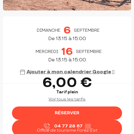
OUVERTURE ET COORDONNÉES
6
DIMANCHE
SEPTEMBRE
De 13:15 à 15:00
16
MERCREDI
SEPTEMBRE
De 13:15 à 15:00
Ajouter à mon calendrier Google
6,00 €
Tarif plein
Voir tous les tarifs
RÉSERVER
04 77 28 67
▒▒
Office de tourisme Forez-Est