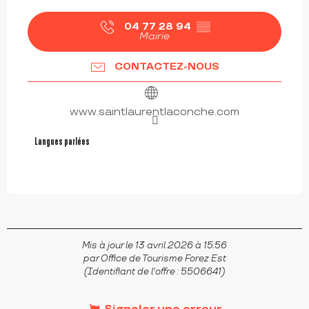
04 77 28 94
▒▒
Mairie
CONTACTEZ-NOUS
www.saintlaurentlaconche.com
Langues parlées
Langues parlées
Mis à jour le 13 avril 2026 à 15:56
par Office de Tourisme Forez Est
(Identifiant de l'offre :
5506641
)