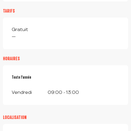
TARIFS
Gratuit
—
HORAIRES
Toute l'année
Toute l'année
Vendredi
09:00 - 13:00
LOCALISATION