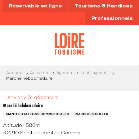
Aller
Réservable en ligne
Tourisme & Handicap
au
contenu
Professionnels
principal
Accueil
Activités
Agenda
Tout l’agenda
Marché hebdomadaire
1 janvier > 31 décembre
Marché hebdomadaire
MANIFESTATIONS COMMERCIALES
MARCHÉ RÉGULIER
Altitude : 388m
42210 Saint-Laurent-la-Conche