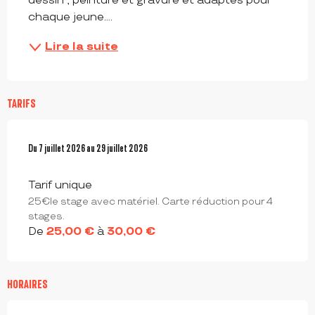
dessin , peinture et gravure et adaptés pour 
chaque jeune....
Lire la suite
TARIFS
Du
Du
7 juillet 2026
7 juillet 2026
au
au
29 juillet 2026
29 juillet 2026
Tarif unique
25€le stage avec matériel. Carte réduction pour 4
stages.
De
25,00 €
à
30,00 €
HORAIRES