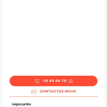
06 43 89 79
▒▒
CONTACTEZ-NOUS
Langues parlées
Langues parlées