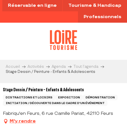
Aller
Réservable en ligne
Tourisme & Handicap
au
contenu
Professionnels
principal
Accueil
Activités
Agenda
Tout l’agenda
Stage Dessin / Peinture - Enfants & Adolescents
Stage Dessin / Peinture - Enfants & Adolescents
DISTRACTIONS ET LOISIRS
EXPOSITION
DÉMONSTRATION
INITIATION / DÉCOUVERTE DANS LE CADRE D'UN ÉVÉNEMENT
Fabriqu'en Feurs, 6 rue Camille Pariat, 42110 Feurs
M'y rendre