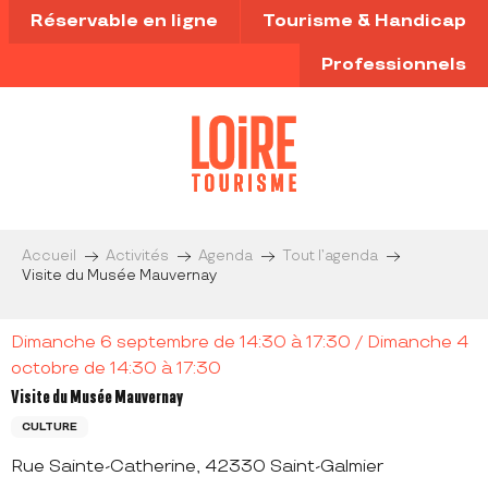
Aller
Réservable en ligne
Tourisme & Handicap
au
contenu
Professionnels
principal
Accueil
Activités
Agenda
Tout l’agenda
Visite du Musée Mauvernay
Dimanche 6 septembre de 14:30 à 17:30 / Dimanche 4
octobre de 14:30 à 17:30
Visite du Musée Mauvernay
CULTURE
Rue Sainte-Catherine, 42330 Saint-Galmier