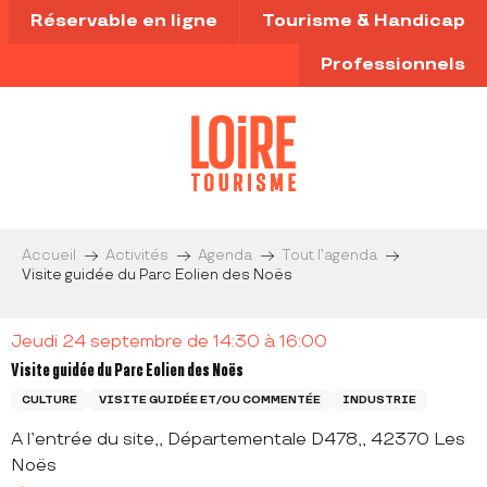
Aller
Réservable en ligne
Tourisme & Handicap
au
contenu
Professionnels
principal
Accueil
Activités
Agenda
Tout l’agenda
Visite guidée du Parc Eolien des Noës
Jeudi 24 septembre de 14:30 à 16:00
Visite guidée du Parc Eolien des Noës
CULTURE
VISITE GUIDÉE ET/OU COMMENTÉE
INDUSTRIE
A l’entrée du site,, Départementale D478,, 42370 Les
Noës