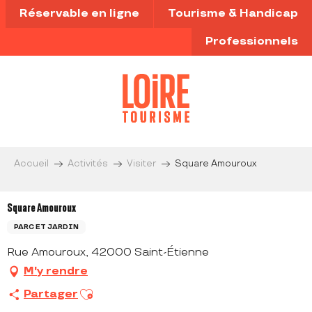
Aller
Réservable en ligne
Tourisme & Handicap
au
contenu
Professionnels
principal
Accueil
Activités
Visiter
Square Amouroux
Square Amouroux
PARC ET JARDIN
Rue Amouroux, 42000 Saint-Étienne
M'y rendre
Ajouter aux favoris
Partager