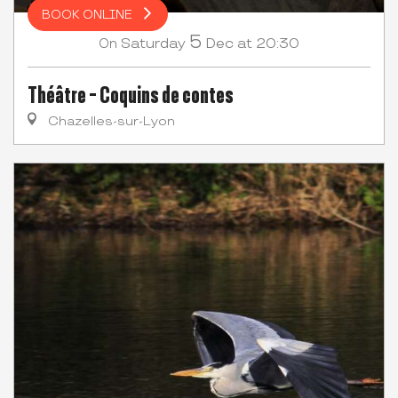
BOOK ONLINE
5
Saturday
Dec
at 20:30
On
Théâtre - Coquins de contes
Chazelles-sur-Lyon