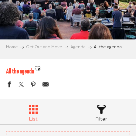
Home
Get Out and Move
Agenda
All the agenda
Ajouter aux favoris
All the agenda
List
Filter