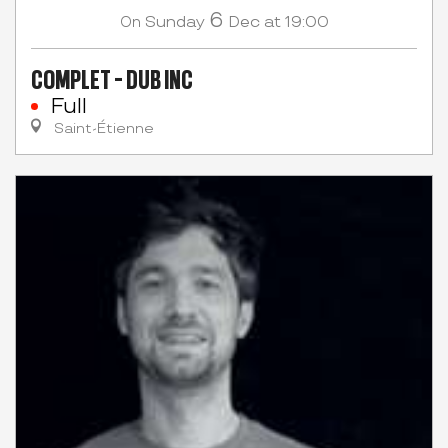
6
Sunday
Dec
at 19:00
On
COMPLET - DUB INC
Full
Saint-Étienne