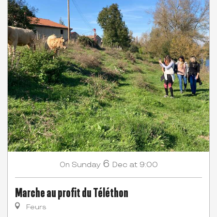
6
Sunday
Dec
at 9:00
On
Marche au profit du Téléthon
Feurs