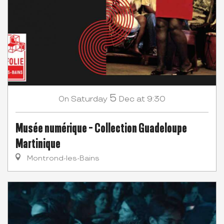
5
Saturday
Dec
at 9:30
On
Musée numérique - Collection Guadeloupe
Martinique
Montrond-les-Bains