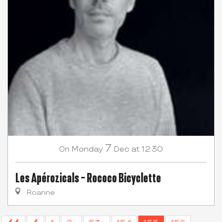
7
Monday
Dec
at 12:30
On
Les Apérozicals - Rococo Bicyclette
Roanne