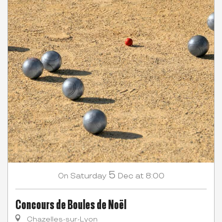
5
Saturday
Dec
at 8:00
On
Concours de Boules de Noël
Chazelles-sur-Lyon