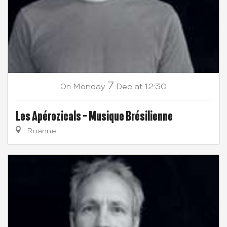
7
Monday
Dec
at 12:30
On
Les Apérozicals - Musique Brésilienne
Roanne