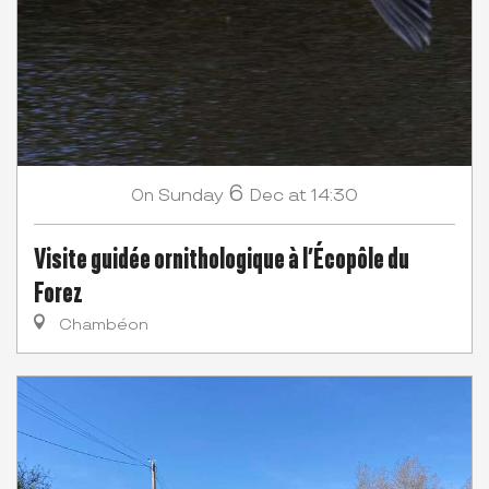
6
Sunday
Dec
at 14:30
On
Visite guidée ornithologique à l’Écopôle du
Forez
Chambéon