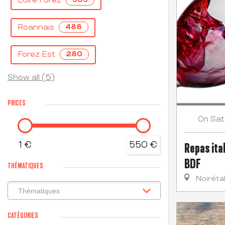
Loire Forez
Roannais
488
Forez Est
280
Show all (5)
PRICES
Sat
On
1 €
550 €
Repas ital
BDF
THÉMATIQUES
Noiréta
CATÉGORIES