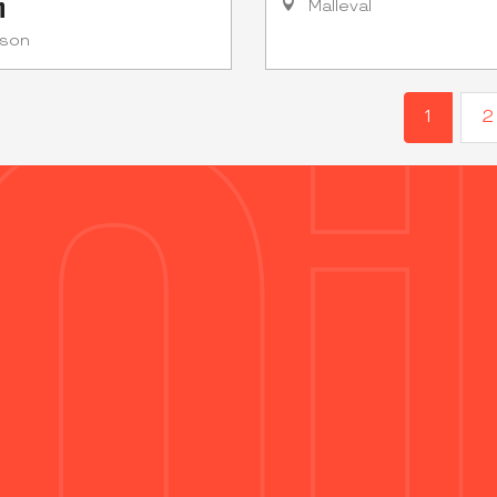
n
Malleval
ison
1
2