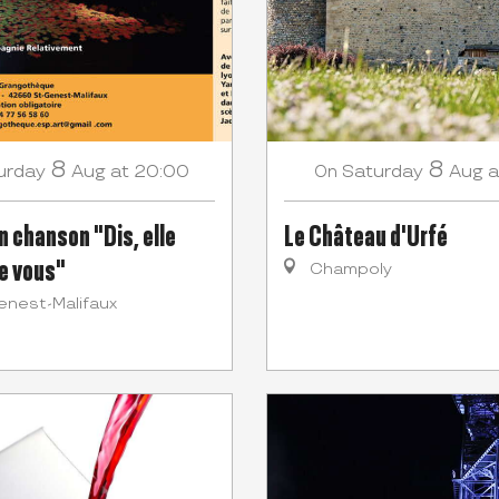
8
8
urday
Aug
at 20:00
Saturday
Aug
a
On
n chanson "Dis, elle
Le Château d'Urfé
e vous"
Champoly
enest-Malifaux