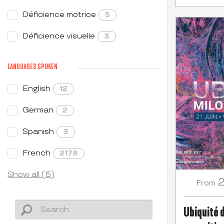
Déficience motrice
5
Déficience visuelle
3
LANGUAGES SPOKEN
English
12
German
2
Spanish
3
French
2178
Show all (5)
2
From
Ubiquité 