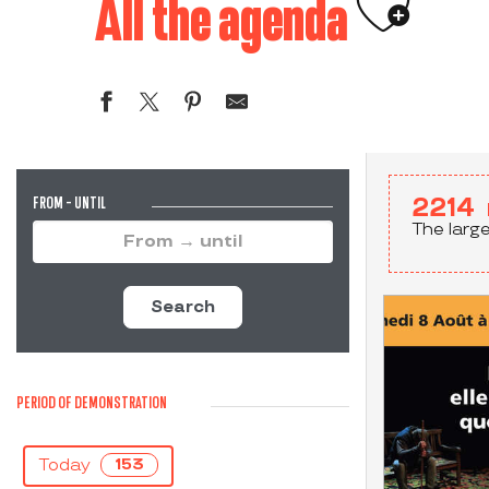
Ajouter
All the agenda
FROM - UNTIL
2214
The larg
Search
PERIOD OF DEMONSTRATION
Today
153