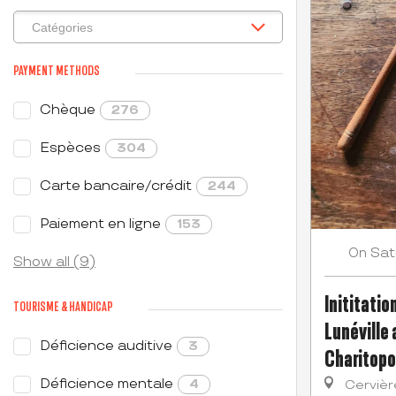
PAYMENT METHODS
Chèque
276
Espèces
304
Carte bancaire/crédit
244
Paiement en ligne
153
Sat
On
Show all (9)
Inititatio
TOURISME & HANDICAP
Lunéville
Déficience auditive
3
Charitopo
Déficience mentale
4
Cervièr