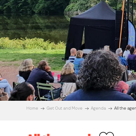
Home
Get Out and Move
Agenda
All the ag