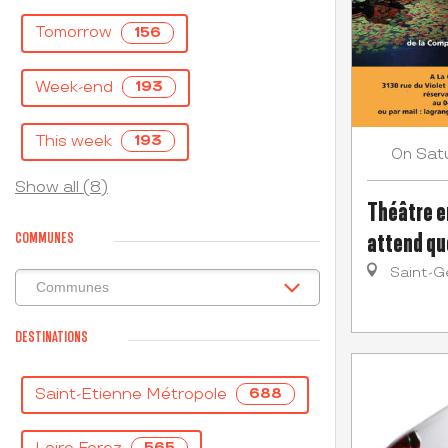
Tomorrow
156
Week-end
193
This week
193
Sat
On
Show all (8)
Théâtre e
attend qu
COMMUNES
Saint-G
DESTINATIONS
Saint-Etienne Métropole
688
565