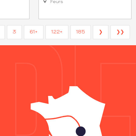
Feurs
3
61+
122+
185
❯
❯❯