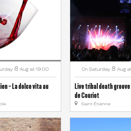
8
8
urday
Aug
at 19:00
Saturday
Aug
a
On
ien - La dolce vita au
Live tribal death groove
de Couriot
ble
Saint-Étienne