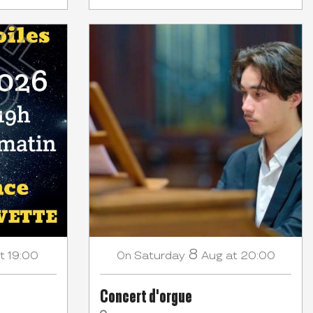
8
t 19:00
Saturday
Aug
at 20:00
On
Concert d'orgue