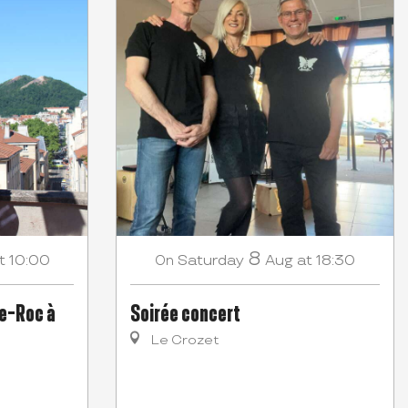
8
t 10:00
Saturday
Aug
at 18:30
On
de-Roc à
Soirée concert
Le Crozet