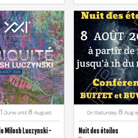
1
8
8
June
August
Saturday
Aug
a
until
On
de Milosh Luczynski -
Nuit des étoiles