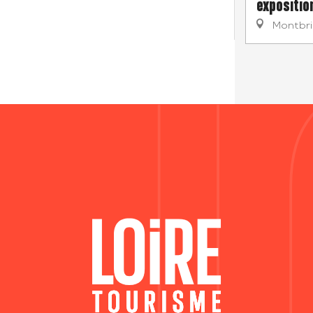
expositio
Montbr