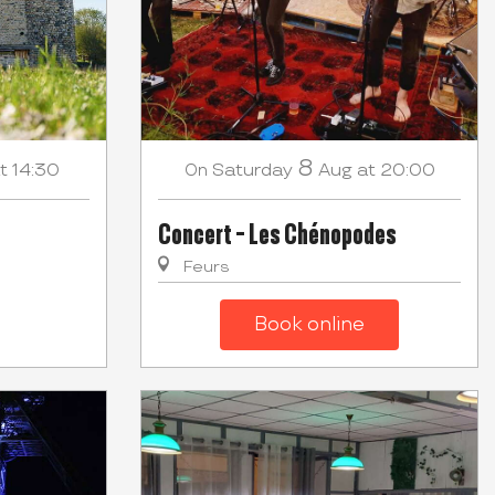
8
t 14:30
Saturday
Aug
at 20:00
On
Concert - Les Chénopodes
Feurs
Book online