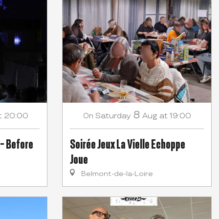
8
t 20:00
Saturday
Aug
at 19:00
On
 - Before
Soirée Jeux La Vielle Echoppe
Joue
Belmont-de-la-Loire