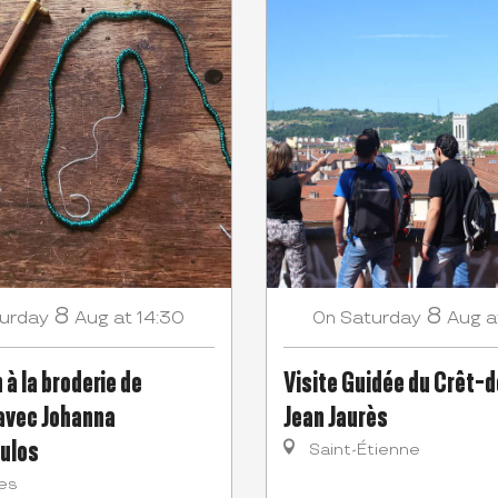
8
8
urday
Aug
at 14:30
Saturday
Aug
a
On
n à la broderie de
Visite Guidée du Crêt-
 avec Johanna
Jean Jaurès
ulos
Saint-Étienne
es