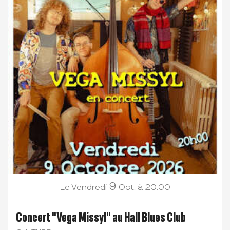
9
Vendredi
Oct.
à 20:00
Le
Concert "Vega Missyl" au Hall Blues Club