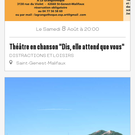
8
Samedi
Août
à 20:00
Le
Théâtre en chanson "Dis, elle attend que vous"
DISTRACTIONS ET LOISIRS
Saint-Genest-Malifaux