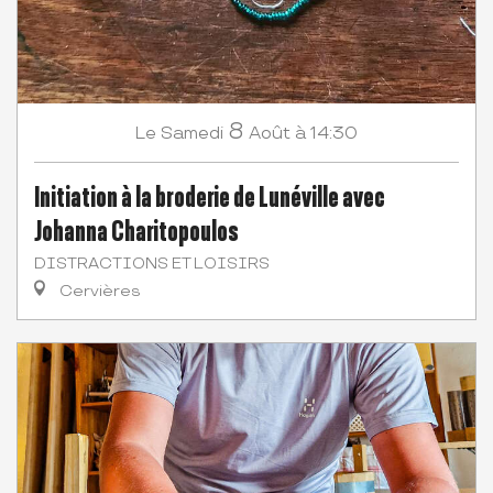
8
Samedi
Août
à 14:30
Le
Initiation à la broderie de Lunéville avec
Johanna Charitopoulos
DISTRACTIONS ET LOISIRS
Cervières