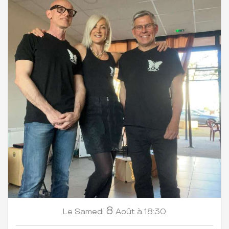
8
Samedi
Août
à 18:30
Le