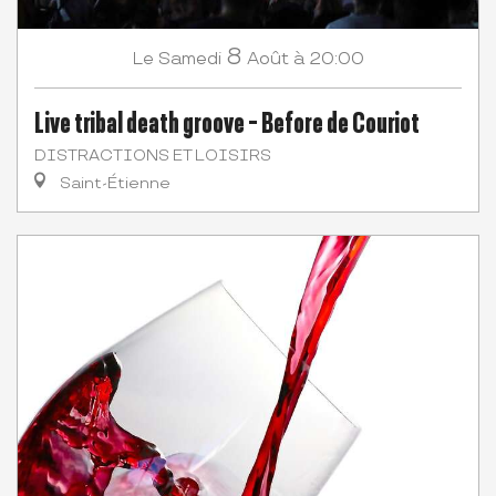
8
Samedi
Août
à 20:00
Le
Live tribal death groove - Before de Couriot
DISTRACTIONS ET LOISIRS
Saint-Étienne