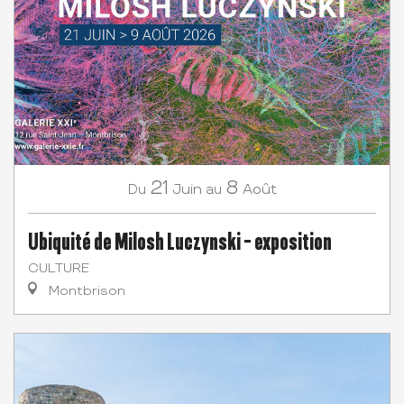
21
8
Juin
Août
Du
au
Ubiquité de Milosh Luczynski - exposition
CULTURE
Montbrison