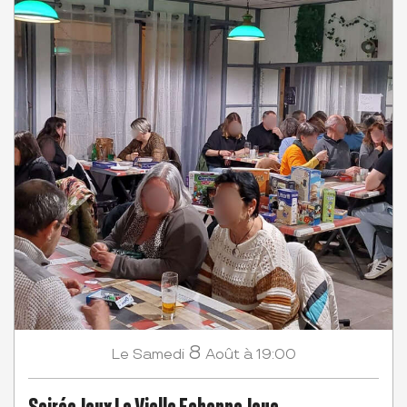
8
Samedi
Août
à 19:00
Le
Soirée Jeux La Vielle Echoppe Joue