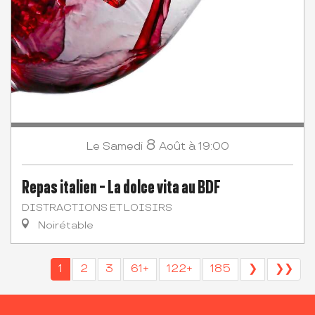
8
Samedi
Août
à 19:00
Le
Repas italien - La dolce vita au BDF
DISTRACTIONS ET LOISIRS
Noirétable
1
2
3
61+
122+
185
❯
❯❯