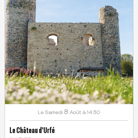
8
Samedi
Août
à 14:30
Le
Le Château d'Urfé